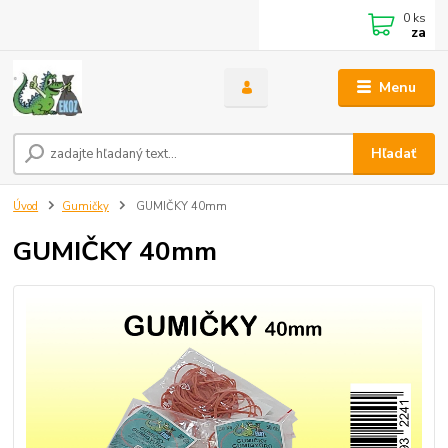
0
ks
za
Menu
Hľadať
Úvod
Gumičky
GUMIČKY 40mm
GUMIČKY 40mm