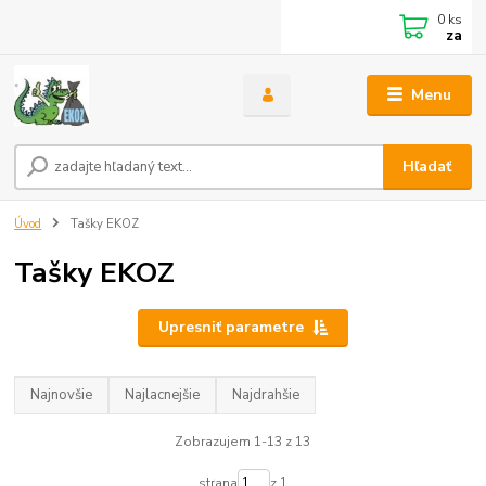
0
ks
za
Menu
Hľadať
Úvod
Tašky EKOZ
Tašky EKOZ
Upresniť parametre
Najnovšie
Najlacnejšie
Najdrahšie
Zobrazujem 1-13 z 13
strana
z 1