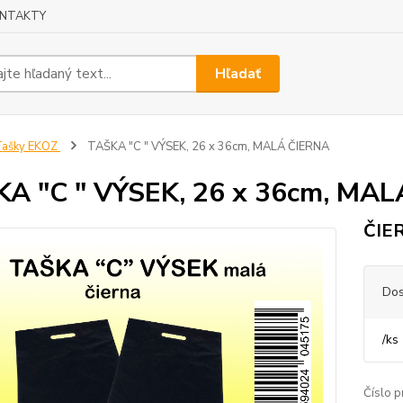
NTAKTY
Hľadať
Tašky EKOZ
TAŠKA "C " VÝSEK, 26 x 36cm, MALÁ ČIERNA
A "C " VÝSEK, 26 x 36cm, MA
ČIE
Dos
/
ks
Číslo p