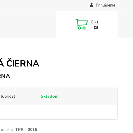
Prihlásenie
0
ks
za
LÁ ČIERNA
RNA
tupnosť
Skladom
roduktu:
TPR - 0016