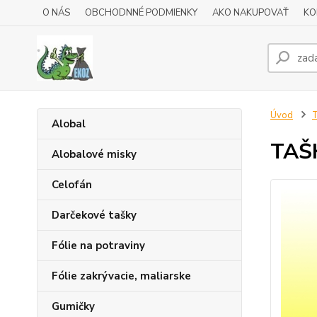
O NÁS
OBCHODNNÉ PODMIENKY
AKO NAKUPOVAŤ
KO
Úvod
Alobal
TAŠK
Alobalové misky
Celofán
Darčekové tašky
Fólie na potraviny
Fólie zakrývacie, maliarske
Gumičky