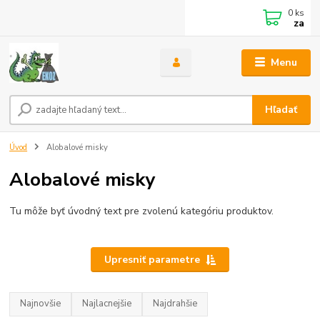
0
ks
za
Menu
Hľadať
Úvod
Alobalové misky
Alobalové misky
Tu môže byť úvodný text pre zvolenú kategóriu produktov.
Upresniť parametre
Najnovšie
Najlacnejšie
Najdrahšie