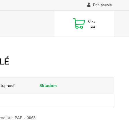
Prihlásenie
0
ks
za
LÉ
tupnosť
Skladom
roduktu:
PAP - 0063