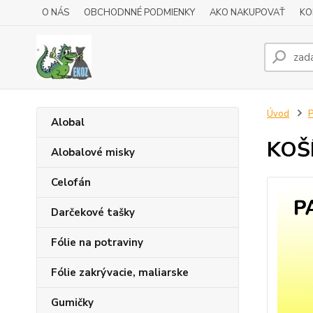
O NÁS
OBCHODNNÉ PODMIENKY
AKO NAKUPOVAŤ
KO
Úvod
P
Alobal
KOŠ
Alobalové misky
Celofán
Darčekové tašky
Fólie na potraviny
Fólie zakrývacie, maliarske
Gumičky