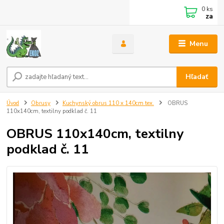
0
ks
za
Menu
Hľadať
Úvod
Obrusy
Kuchynský obrus 110 x 140cm tex.
OBRUS
110x140cm, textilny podklad č. 11
OBRUS 110x140cm, textilny
podklad č. 11