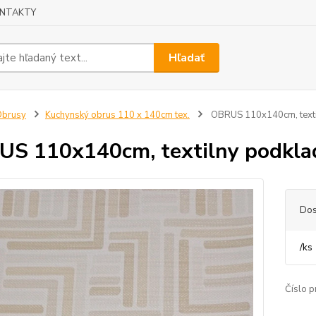
NTAKTY
Hľadať
Obrusy
Kuchynský obrus 110 x 140cm tex.
OBRUS 110x140cm, texti
S 110x140cm, textilny podklad
Dos
/
ks
Číslo p