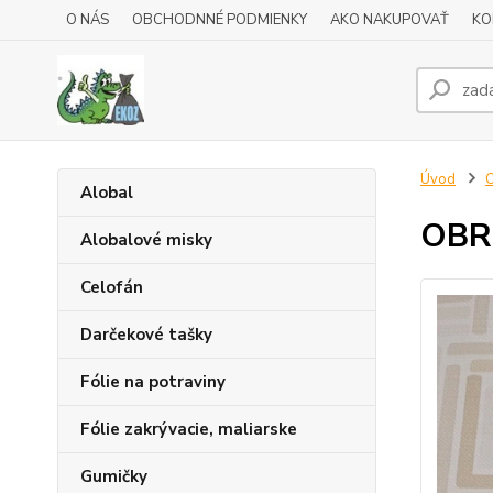
O NÁS
OBCHODNNÉ PODMIENKY
AKO NAKUPOVAŤ
KO
Úvod
Alobal
OBRU
Alobalové misky
Celofán
Darčekové tašky
Fólie na potraviny
Fólie zakrývacie, maliarske
Gumičky