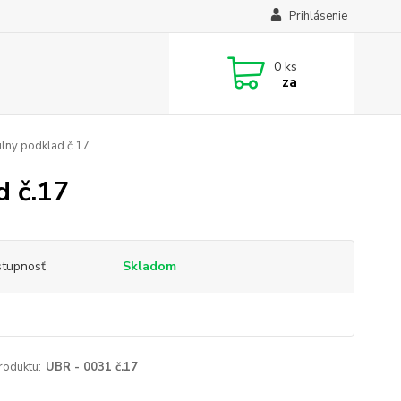
Prihlásenie
0
ks
za
lny podklad č.17
 č.17
tupnosť
Skladom
roduktu:
UBR - 0031 č.17