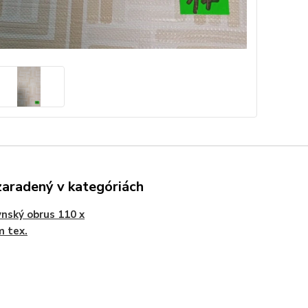
zaradený v kategóriách
nský obrus 110 x
 tex.