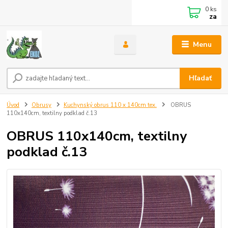
0
ks
za
Menu
Hľadať
Úvod
Obrusy
Kuchynský obrus 110 x 140cm tex.
OBRUS
110x140cm, textilny podklad č.13
OBRUS 110x140cm, textilny
podklad č.13