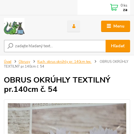
0
ks
za
Menu
Hľadať
Úvod
Obrusy
Kuch. obrus okrúhly pr. 140cm tex.
OBRUS OKRÚHLY
TEXTILNÝ pr.140cm č. 54
OBRUS OKRÚHLY TEXTILNÝ
pr.140cm č. 54