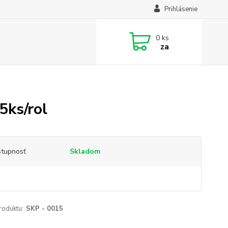
Prihlásenie
0
ks
za
ks/rol
tupnosť
Skladom
roduktu:
SKP - 0015