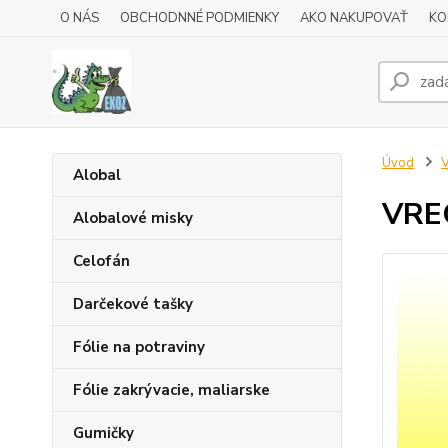
O NÁS
OBCHODNNÉ PODMIENKY
AKO NAKUPOVAŤ
KO
Úvod
V
Alobal
VRE
Alobalové misky
Celofán
Darčekové tašky
Fólie na potraviny
Fólie zakrývacie, maliarske
Gumičky