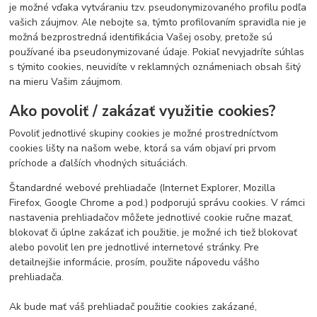
je možné vďaka vytváraniu tzv. pseudonymizovaného profilu podľa
vašich záujmov. Ale nebojte sa, týmto profilovaním spravidla nie je
možná bezprostredná identifikácia Vašej osoby, pretože sú
používané iba pseudonymizované údaje. Pokiaľ nevyjadríte súhlas
s týmito cookies, neuvidíte v reklamných oznámeniach obsah šitý
na mieru Vašim záujmom.
Ako povoliť / zakázať využitie cookies?
Povoliť jednotlivé skupiny cookies je možné prostredníctvom
cookies lišty na našom webe, ktorá sa vám objaví pri prvom
príchode a ďalších vhodných situáciách.
Štandardné webové prehliadače (Internet Explorer, Mozilla
Firefox, Google Chrome a pod.) podporujú správu cookies. V rámci
nastavenia prehliadačov môžete jednotlivé cookie ručne mazať,
blokovať či úplne zakázať ich použitie, je možné ich tiež blokovať
alebo povoliť len pre jednotlivé internetové stránky. Pre
detailnejšie informácie, prosím, použite nápovedu vášho
prehliadača.
Ak bude mať váš prehliadač použitie cookies zakázané,