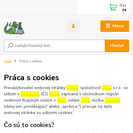
0
ks
za
Menu
Hľadať
Úvod
Práca s cookies
Práca s cookies
Prevádzkovateľ webovej stránky
………….
, spoločnosť
………..
s.r.o., so
sídlom v
…………………
, IČO
………..
, zapísaná v obchodnom registri
vedenom Krajským súdom v
……….
, oddiel
……….
, vložka
……………..
(ďalej len „predávajúci" alebo „správca ") pracuje na tejto
webovej stránke so súbormi cookies.
Čo sú to cookies?