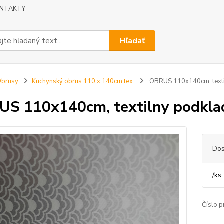
NTAKTY
Hľadať
Obrusy
Kuchynský obrus 110 x 140cm tex.
OBRUS 110x140cm, texti
S 110x140cm, textilny podklad
Dos
/
ks
Číslo p