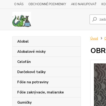
O NÁS
OBCHODNNÉ PODMIENKY
AKO NAKUPOVAŤ
KO
Úvod
Alobal
OBRU
Alobalové misky
Celofán
Darčekové tašky
Fólie na potraviny
Fólie zakrývacie, maliarske
Gumičky