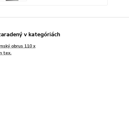
zaradený v kategóriách
nský obrus 110 x
 tex.