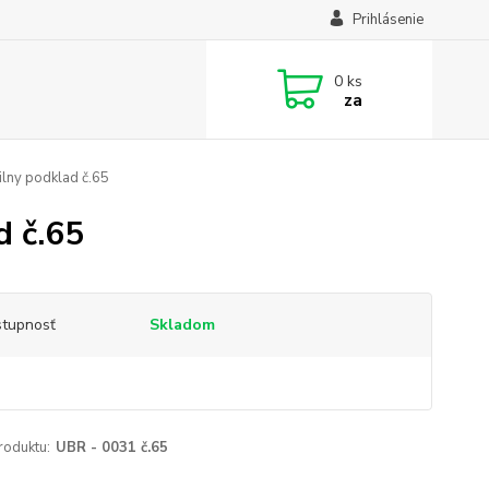
Prihlásenie
0
ks
za
lny podklad č.65
 č.65
tupnosť
Skladom
roduktu:
UBR - 0031 č.65