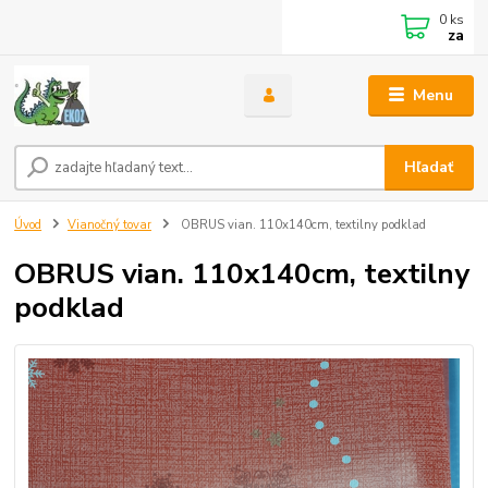
0
ks
za
Menu
Hľadať
Úvod
Vianočný tovar
OBRUS vian. 110x140cm, textilny podklad
OBRUS vian. 110x140cm, textilny
podklad