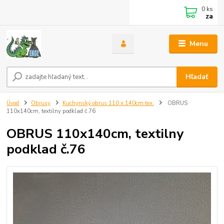
0
ks
za
Menu
Hľadať
Úvod
Obrusy
Kuchynský obrus 110 x 140cm tex.
OBRUS
110x140cm, textilny podklad č.76
OBRUS 110x140cm, textilny
podklad č.76