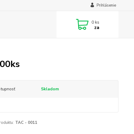
Prihlásenie
0
ks
za
100ks
tupnosť
Skladom
roduktu:
TAC - 0011