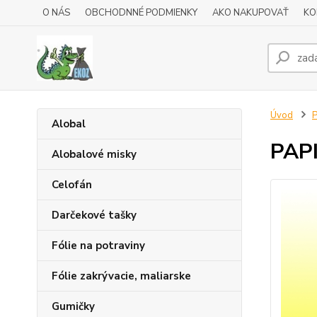
O NÁS
OBCHODNNÉ PODMIENKY
AKO NAKUPOVAŤ
KO
Úvod
P
Alobal
PAPI
Alobalové misky
Celofán
Darčekové tašky
Fólie na potraviny
Fólie zakrývacie, maliarske
Gumičky