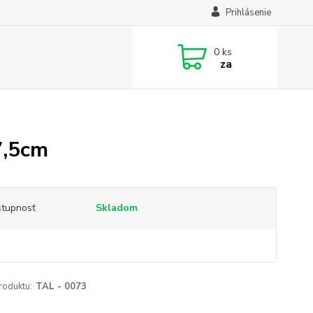
Prihlásenie
0
ks
za
7,5cm
tupnosť
Skladom
roduktu:
TAL - 0073