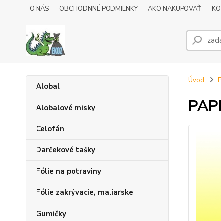
O NÁS
OBCHODNNÉ PODMIENKY
AKO NAKUPOVAŤ
KO
Úvod
P
Alobal
PAPI
Alobalové misky
Celofán
Darčekové tašky
Fólie na potraviny
Fólie zakrývacie, maliarske
Gumičky