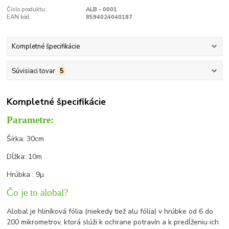
Číslo produktu:
ALB - 0001
EAN kód:
8594024040187
Kompletné špecifikácie
Súvisiaci tovar
5
Kompletné špecifikácie
Parametre:
Šírka: 30cm
Dĺžka: 10m
Hrúbka : 9
µ
Čo je to alobal?
Alobal je hliníková fólia (niekedy tiež alu fólia) v hrúbke od 6 do
200 mikrometrov, ktorá slúži k ochrane potravín a k predĺženiu ich