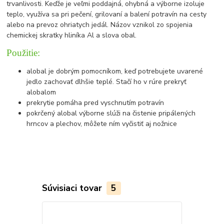
trvanlivosti. Keďže je veľmi poddajná, ohybná a výborne izoluje
teplo, využíva sa pri pečení, grilovaní a balení potravín na cesty
alebo na prevoz ohriatych jedál. Názov vznikol zo spojenia
chemickej skratky hliníka Al a slova obal.
Použitie:
alobal je dobrým pomocníkom, keď potrebujete uvarené
jedlo zachovať dlhšie teplé. Stačí ho v rúre prekryť
alobalom
prekrytie pomáha pred vyschnutím potravín
pokrčený alobal výborne slúži na čistenie pripálených
hrncov a plechov, môžete ním vyčistiť aj nožnice
Súvisiaci tovar
5