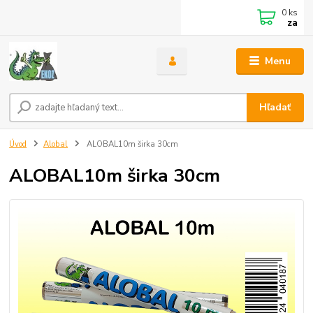
0
ks
za
Menu
Hľadať
Úvod
Alobal
ALOBAL10m širka 30cm
ALOBAL10m širka 30cm