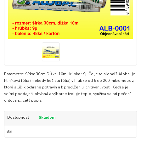
Parametre: Šírka: 30cm Dĺžka: 10m Hrúbka : 9µ Čo je to alobal? Alobal je
hliníková fólia (niekedy tiež alu fólia) v hrúbke od 6 do 200 mikrometrov,
ktorá slúži k ochrane potravín a k predĺženiu ich trvanlivosti. Keďže je
veľmi poddajná, ohybná a výborne izoluje teplo, využíva sa pri pečení,
grilovan...
celý popis
Dostupnosť
Skladom
/
ks