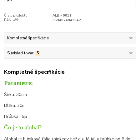
/
ks
Číslo produktu:
ALB - 0011
EAN kód:
8594024043942
Kompletné špecifikácie
Súvisiaci tovar
5
Kompletné špecifikácie
Parametre:
Šírka: 30cm
Dĺžka: 20m
Hrúbka : 9
µ
Čo je to alobal?
Alobal je hliníková fólia (niekedy tiež alu fólia) v hrúbke od 6 do