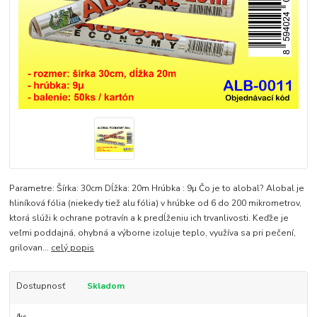
Parametre: Šírka: 30cm Dĺžka: 20m Hrúbka : 9µ Čo je to alobal? Alobal je
hliníková fólia (niekedy tiež alu fólia) v hrúbke od 6 do 200 mikrometrov,
ktorá slúži k ochrane potravín a k predĺženiu ich trvanlivosti. Keďže je
veľmi poddajná, ohybná a výborne izoluje teplo, využíva sa pri pečení,
grilovan...
celý popis
Dostupnosť
Skladom