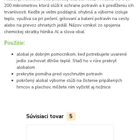
200 mikrometrov, ktorá slúži k ochrane potravín a k predĺženiu ich
trvanlivosti. Keďže je veľmi poddajná, ohybná a výborne izoluje
teplo, využíva sa pri pečení, grilovaní a balení potravín na cesty
alebo na prevoz ohriatych jedál. Názov vznikol zo spojenia
chemickej skratky hliníka Al a slova obal.
Použitie:
alobal je dobrým pomocníkom, keď potrebujete uvarené
jedlo zachovať dlhšie teplé. Stačí ho v rúre prekryť
alobalom
prekrytie pomáha pred vyschnutím potravín
pokrčený alobal výborne slúži na čistenie pripálených
hrncov a plechov, môžete ním vyčistiť aj nožnice
Súvisiaci tovar
5