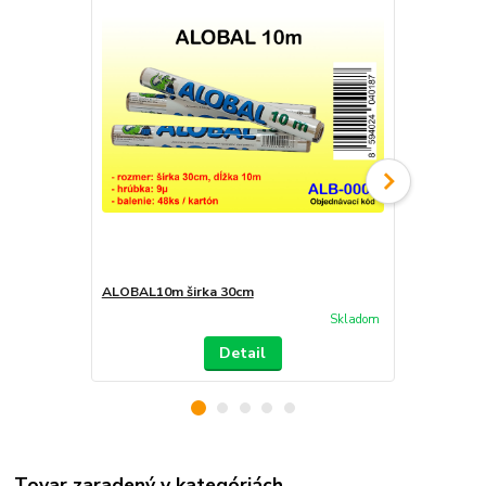
ALOBAL10m širka 30cm
ALOBAL GRI
Skladom
Detail
Tovar zaradený v kategóriách